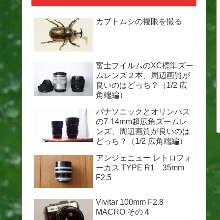
カブトムシの複眼を撮る
富士フイルムのXC標準ズー
ムレンズ２本、周辺画質が
良いのはどっち？（1/2 広
角端編）
パナソニックとオリンパス
の7-14mm超広角ズームレ
ンズ、周辺画質が良いのは
どっち？（1/2 広角端編）
アンジェニュー レトロフォ
ーカス TYPE R1 35mm
F2.5
Vivitar 100mm F2.8
MACRO その４