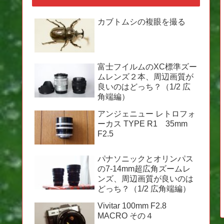
カブトムシの複眼を撮る
富士フイルムのXC標準ズー
ムレンズ２本、周辺画質が
良いのはどっち？（1/2 広
角端編）
アンジェニュー レトロフォ
ーカス TYPE R1 35mm
F2.5
パナソニックとオリンパス
の7-14mm超広角ズームレ
ンズ、周辺画質が良いのは
どっち？（1/2 広角端編）
Vivitar 100mm F2.8
MACRO その４